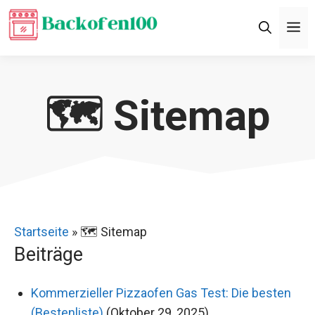
Zum
M
Inhalt
springen
🗺️ Sitemap
Startseite
»
🗺️ Sitemap
Beiträge
Kommerzieller Pizzaofen Gas Test: Die besten
(Bestenliste)
(Oktober 29, 2025)