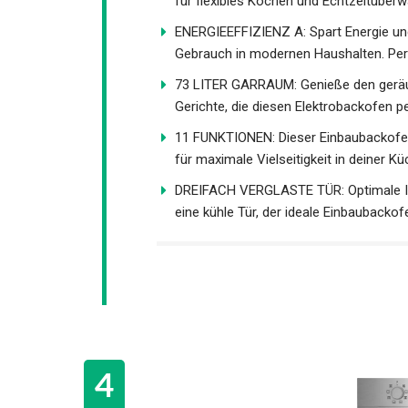
für flexibles Kochen und Echtzeitüber
ENERGIEEFFIZIENZ A: Spart Energie und 
Gebrauch in modernen Haushalten. Per
73 LITER GARRAUM: Genieße den geräum
Gerichte, die diesen Elektrobackofen p
11 FUNKTIONEN: Dieser Einbaubackofen 
für maximale Vielseitigkeit in deiner K
DREIFACH VERGLASTE TÜR: Optimale Iso
eine kühle Tür, der ideale Einbaubacko