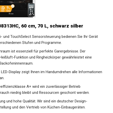
313HC, 60 cm, 70 L, schwarz silber
Fi- und TouchSelect Sensorsteuerung bedienen Sie Ihr Gerät
 verschiedenen Stufen und Programme.
raum ist essenziell für perfekte Garergebnisse. Der
ißluft-Funktion und Ringheizkörper gewährleistet eine
m Backofeninnenraum.
le LED-Display zeigt Ihnen im Handumdrehen alle Informationen
an.
ffizienzklasse A+ wird ein zuverlässiger Betrieb
brauch niedrig bleibt und Ressourcen geschont werden.
ung und hohe Qualität. Wir sind ein deutscher Design-
rstellung und den Vertrieb von Küchen-Einbaugeräten.