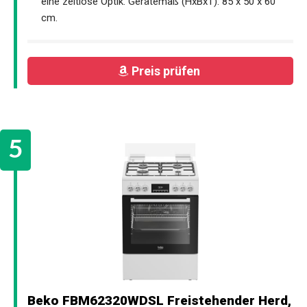
eine zeitlose Optik. Gerätemaß (HxBxT): 85 x 50 x 60
cm.
Preis prüfen
Beko FBM62320WDSL Freistehender Herd,