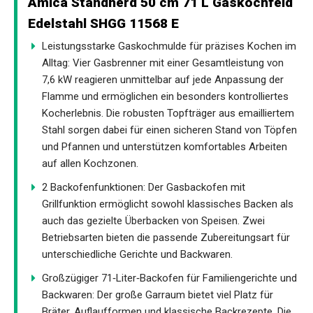
Amica Standherd 50 cm 71 L Gaskochfeld
Edelstahl SHGG 11568 E
Leistungsstarke Gaskochmulde für präzises Kochen im
Alltag: Vier Gasbrenner mit einer Gesamtleistung von
7,6 kW reagieren unmittelbar auf jede Anpassung der
Flamme und ermöglichen ein besonders kontrolliertes
Kocherlebnis. Die robusten Topfträger aus emailliertem
Stahl sorgen dabei für einen sicheren Stand von Töpfen
und Pfannen und unterstützen komfortables Arbeiten
auf allen Kochzonen.
2 Backofenfunktionen: Der Gasbackofen mit
Grillfunktion ermöglicht sowohl klassisches Backen als
auch das gezielte Überbacken von Speisen. Zwei
Betriebsarten bieten die passende Zubereitungsart für
unterschiedliche Gerichte und Backwaren.
Großzügiger 71‑Liter‑Backofen für Familiengerichte und
Backwaren: Der große Garraum bietet viel Platz für
Bräter, Auflaufformen und klassische Backrezepte. Die