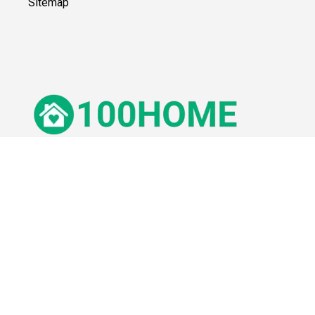
Sitemap
© 100Home,
2026
Impressum
Datenschutz
Unsere Redaktion wird durch Leser unterstützt. Wir verlinken u.a.
auf ausgewählte Online-Shops und Partner,
von denen wir ggf. eine Vergütung erhalten.
Mehr erfahren.
Adresse
Lange Straße 3, 26122 Oldenburg, Deutschland