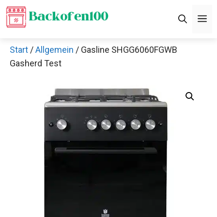
Zum
M
Inhalt
springen
Start
/
Allgemein
/ Gasline SHGG6060FGWB
Gasherd Test