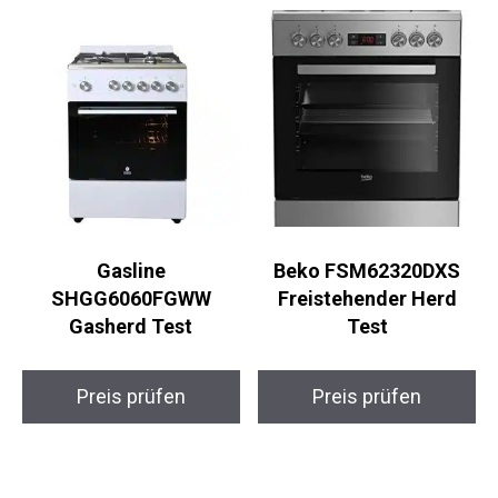
Gasline
Beko FSM62320DXS
SHGG6060FGWW
Freistehender Herd
Gasherd Test
Test
Preis prüfen
Preis prüfen