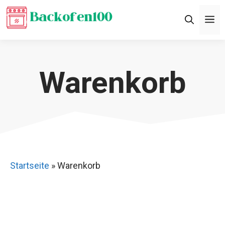
Zum
M
Inhalt
springen
Warenkorb
Startseite
»
Warenkorb