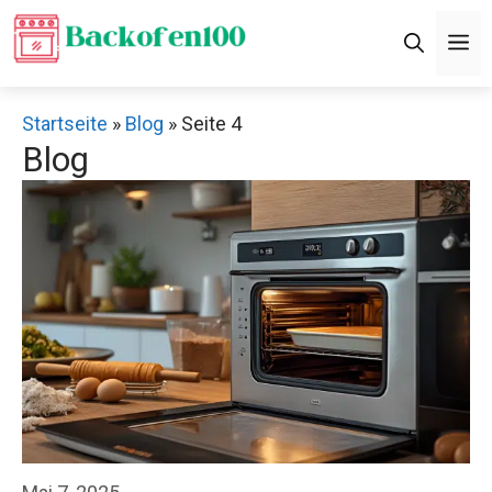
Zum
M
Inhalt
springen
Startseite
»
Blog
»
Seite 4
Blog