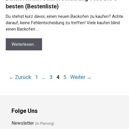
besten (Bestenliste)
Du stehst kurz davor, einen neuen Backofen zu kaufen? Achte
darauf, keine Fehlentscheidung zu treffen! Viele kaufen blind
einen Backofen …
Weiterlesen…
Seite
Seite
Seite
Seite
←
Zurück
1
…
3
4
5
Weiter
→
Folge Uns
Newsletter
(in Planung)